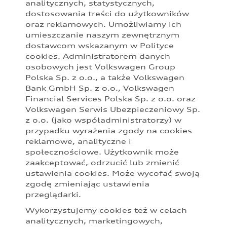
analitycznych, statystycznych,
Prezentowane informacje nie stanowią zapewnienia w rozumieniu
dostosowania treści do użytkowników
art. 556(1)§2 Kodeksu cywilnego. Z uwagi na ograniczenia
oraz reklamowych. Umożliwiamy ich
parametrów ekranu, na którym obraz jest wyświetlany, kolory
przedstawione w niniejszym materiale mogą nieznacznie różnić się
umieszczanie naszym zewnętrznym
od faktycznych kolorów lakieru i materiałów.
dostawcom wskazanym w Polityce
cookies. Administratorem danych
Podane kwoty są rekomendowane i obejmują podatek VAT (23%),
osobowych jest Volkswagen Group
chyba że inaczej zaznaczono. Sugerowane ceny specjalne PLN
Polska Sp. z o.o., a także Volkswagen
brutto uwzględniają wszystkie rekomendowane korzyści dla
Bank GmbH Sp. z o.o., Volkswagen
poszczególnych modeli dostępne u Partnerów Audi. Sugerowane
ceny specjalne są dostępne zarówno dla klientów prywatnych, jak i
Financial Services Polska Sp. z o.o. oraz
przedsiębiorców. Oferta specjalna obowiązuje do odwołania,
Volkswagen Serwis Ubezpieczeniowy Sp.
szczegóły u Partnerów Audi.
z o.o. (jako współadministratorzy) w
przypadku wyrażenia zgody na cookies
Audi zastrzega sobie możliwość wprowadzenia zmian w
reklamowe, analityczne i
prezentowanych wersjach. Przedstawione detale wyposażenia
mogą różnić się od specyfikacji przewidzianej na rynek polski.
społecznościowe. Użytkownik może
Zamieszczone zdjęcia mogą przedstawiać wyposażenie opcjonalne,
zaakceptować, odrzucić lub zmienić
dostępne za dopłatą. Wiążące ustalenie ceny, wyposażenia i
ustawienia cookies. Może wycofać swoją
specyfikacji pojazdu następują w umowie sprzedaży, a określenie
zgodę zmieniając ustawienia
parametrów technicznych zawiera świadectwo homologacji typu
przeglądarki.
pojazdu. Zastrzegamy sobie prawo do zmian i pomyłek. Wszelkie
informacje prezentowane na stronie są aktualne na dzień ich
Wykorzystujemy cookies też w celach
zamieszczania. W celu uzyskania najnowszych informacji prosimy
analitycznych, marketingowych,
kontaktować się z Partnerem Marki Audi.