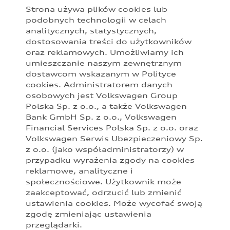
wykresy, specyfikacje, opisy, rysunki lub parametry techniczne nie
Strona używa plików cookies lub
stanowią oferty w rozumieniu Kodeksu cywilnego oraz nie są
podobnych technologii w celach
wiążące i mogą ulec zmianie bez wcześniejszego powiadomienia.
analitycznych, statystycznych,
Prezentowane informacje nie stanowią zapewnienia w rozumieniu
dostosowania treści do użytkowników
art. 556(1)§2 Kodeksu cywilnego. Z uwagi na ograniczenia
oraz reklamowych. Umożliwiamy ich
parametrów ekranu, na którym obraz jest wyświetlany, kolory
przedstawione w niniejszym materiale mogą nieznacznie różnić się
umieszczanie naszym zewnętrznym
od faktycznych kolorów lakieru i materiałów.
dostawcom wskazanym w Polityce
cookies. Administratorem danych
Podane kwoty są rekomendowane i obejmują podatek VAT (23%),
osobowych jest Volkswagen Group
chyba że inaczej zaznaczono. Sugerowane ceny specjalne PLN
Polska Sp. z o.o., a także Volkswagen
brutto uwzględniają wszystkie rekomendowane korzyści dla
Bank GmbH Sp. z o.o., Volkswagen
poszczególnych modeli dostępne u Partnerów Audi. Sugerowane
ceny specjalne są dostępne zarówno dla klientów prywatnych, jak i
Financial Services Polska Sp. z o.o. oraz
przedsiębiorców. Oferta specjalna obowiązuje do odwołania,
Volkswagen Serwis Ubezpieczeniowy Sp.
szczegóły u Partnerów Audi.
z o.o. (jako współadministratorzy) w
przypadku wyrażenia zgody na cookies
Audi zastrzega sobie możliwość wprowadzenia zmian w
reklamowe, analityczne i
prezentowanych wersjach. Przedstawione detale wyposażenia
mogą różnić się od specyfikacji przewidzianej na rynek polski.
społecznościowe. Użytkownik może
Zamieszczone zdjęcia mogą przedstawiać wyposażenie opcjonalne,
zaakceptować, odrzucić lub zmienić
dostępne za dopłatą. Wiążące ustalenie ceny, wyposażenia i
ustawienia cookies. Może wycofać swoją
specyfikacji pojazdu następują w umowie sprzedaży, a określenie
zgodę zmieniając ustawienia
parametrów technicznych zawiera świadectwo homologacji typu
przeglądarki.
pojazdu. Zastrzegamy sobie prawo do zmian i pomyłek. Wszelkie