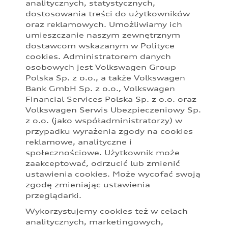
analitycznych, statystycznych,
Prezentowane informacje nie stanowią zapewnienia w rozumieniu
dostosowania treści do użytkowników
art. 556(1)§2 Kodeksu cywilnego. Z uwagi na ograniczenia
oraz reklamowych. Umożliwiamy ich
parametrów ekranu, na którym obraz jest wyświetlany, kolory
przedstawione w niniejszym materiale mogą nieznacznie różnić się
umieszczanie naszym zewnętrznym
od faktycznych kolorów lakieru i materiałów.
dostawcom wskazanym w Polityce
cookies. Administratorem danych
Podane kwoty są rekomendowane i obejmują podatek VAT (23%),
osobowych jest Volkswagen Group
chyba że inaczej zaznaczono. Sugerowane ceny specjalne PLN
Polska Sp. z o.o., a także Volkswagen
brutto uwzględniają wszystkie rekomendowane korzyści dla
Bank GmbH Sp. z o.o., Volkswagen
poszczególnych modeli dostępne u Partnerów Audi. Sugerowane
ceny specjalne są dostępne zarówno dla klientów prywatnych, jak i
Financial Services Polska Sp. z o.o. oraz
przedsiębiorców. Oferta specjalna obowiązuje do odwołania,
Volkswagen Serwis Ubezpieczeniowy Sp.
szczegóły u Partnerów Audi.
z o.o. (jako współadministratorzy) w
przypadku wyrażenia zgody na cookies
Audi zastrzega sobie możliwość wprowadzenia zmian w
reklamowe, analityczne i
prezentowanych wersjach. Przedstawione detale wyposażenia
mogą różnić się od specyfikacji przewidzianej na rynek polski.
społecznościowe. Użytkownik może
Zamieszczone zdjęcia mogą przedstawiać wyposażenie opcjonalne,
zaakceptować, odrzucić lub zmienić
dostępne za dopłatą. Wiążące ustalenie ceny, wyposażenia i
ustawienia cookies. Może wycofać swoją
specyfikacji pojazdu następują w umowie sprzedaży, a określenie
zgodę zmieniając ustawienia
parametrów technicznych zawiera świadectwo homologacji typu
przeglądarki.
pojazdu. Zastrzegamy sobie prawo do zmian i pomyłek. Wszelkie
informacje prezentowane na stronie są aktualne na dzień ich
Wykorzystujemy cookies też w celach
zamieszczania. W celu uzyskania najnowszych informacji prosimy
analitycznych, marketingowych,
kontaktować się z Partnerem Marki Audi.