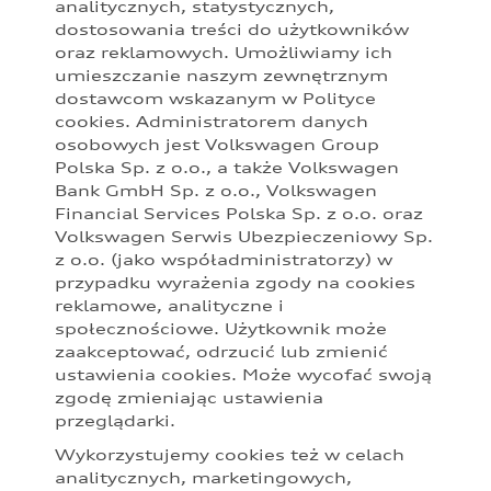
analitycznych, statystycznych,
Prezentowane informacje nie stanowią zapewnienia w rozumieniu
dostosowania treści do użytkowników
art. 556(1)§2 Kodeksu cywilnego. Z uwagi na ograniczenia
oraz reklamowych. Umożliwiamy ich
parametrów ekranu, na którym obraz jest wyświetlany, kolory
przedstawione w niniejszym materiale mogą nieznacznie różnić się
umieszczanie naszym zewnętrznym
od faktycznych kolorów lakieru i materiałów.
dostawcom wskazanym w Polityce
cookies. Administratorem danych
Podane kwoty są rekomendowane i obejmują podatek VAT (23%),
osobowych jest Volkswagen Group
chyba że inaczej zaznaczono. Sugerowane ceny specjalne PLN
Polska Sp. z o.o., a także Volkswagen
brutto uwzględniają wszystkie rekomendowane korzyści dla
Bank GmbH Sp. z o.o., Volkswagen
poszczególnych modeli dostępne u Partnerów Audi. Sugerowane
ceny specjalne są dostępne zarówno dla klientów prywatnych, jak i
Financial Services Polska Sp. z o.o. oraz
przedsiębiorców. Oferta specjalna obowiązuje do odwołania,
Volkswagen Serwis Ubezpieczeniowy Sp.
szczegóły u Partnerów Audi.
z o.o. (jako współadministratorzy) w
przypadku wyrażenia zgody na cookies
Audi zastrzega sobie możliwość wprowadzenia zmian w
reklamowe, analityczne i
prezentowanych wersjach. Przedstawione detale wyposażenia
mogą różnić się od specyfikacji przewidzianej na rynek polski.
społecznościowe. Użytkownik może
Zamieszczone zdjęcia mogą przedstawiać wyposażenie opcjonalne,
zaakceptować, odrzucić lub zmienić
dostępne za dopłatą. Wiążące ustalenie ceny, wyposażenia i
ustawienia cookies. Może wycofać swoją
specyfikacji pojazdu następują w umowie sprzedaży, a określenie
zgodę zmieniając ustawienia
parametrów technicznych zawiera świadectwo homologacji typu
przeglądarki.
pojazdu. Zastrzegamy sobie prawo do zmian i pomyłek. Wszelkie
informacje prezentowane na stronie są aktualne na dzień ich
Wykorzystujemy cookies też w celach
zamieszczania. W celu uzyskania najnowszych informacji prosimy
analitycznych, marketingowych,
kontaktować się z Partnerem Marki Audi.