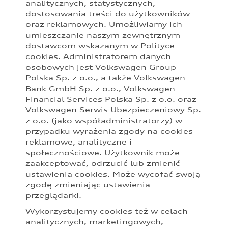
analitycznych, statystycznych,
Prezentowane informacje nie stanowią zapewnienia w rozumieniu
dostosowania treści do użytkowników
art. 556(1)§2 Kodeksu cywilnego. Z uwagi na ograniczenia
oraz reklamowych. Umożliwiamy ich
parametrów ekranu, na którym obraz jest wyświetlany, kolory
przedstawione w niniejszym materiale mogą nieznacznie różnić się
umieszczanie naszym zewnętrznym
od faktycznych kolorów lakieru i materiałów.
dostawcom wskazanym w Polityce
cookies. Administratorem danych
Podane kwoty są rekomendowane i obejmują podatek VAT (23%),
osobowych jest Volkswagen Group
chyba że inaczej zaznaczono. Sugerowane ceny specjalne PLN
Polska Sp. z o.o., a także Volkswagen
brutto uwzględniają wszystkie rekomendowane korzyści dla
Bank GmbH Sp. z o.o., Volkswagen
poszczególnych modeli dostępne u Partnerów Audi. Sugerowane
ceny specjalne są dostępne zarówno dla klientów prywatnych, jak i
Financial Services Polska Sp. z o.o. oraz
przedsiębiorców. Oferta specjalna obowiązuje do odwołania,
Volkswagen Serwis Ubezpieczeniowy Sp.
szczegóły u Partnerów Audi.
z o.o. (jako współadministratorzy) w
przypadku wyrażenia zgody na cookies
Audi zastrzega sobie możliwość wprowadzenia zmian w
reklamowe, analityczne i
prezentowanych wersjach. Przedstawione detale wyposażenia
mogą różnić się od specyfikacji przewidzianej na rynek polski.
społecznościowe. Użytkownik może
Zamieszczone zdjęcia mogą przedstawiać wyposażenie opcjonalne,
zaakceptować, odrzucić lub zmienić
dostępne za dopłatą. Wiążące ustalenie ceny, wyposażenia i
ustawienia cookies. Może wycofać swoją
specyfikacji pojazdu następują w umowie sprzedaży, a określenie
zgodę zmieniając ustawienia
parametrów technicznych zawiera świadectwo homologacji typu
przeglądarki.
pojazdu. Zastrzegamy sobie prawo do zmian i pomyłek. Wszelkie
informacje prezentowane na stronie są aktualne na dzień ich
Wykorzystujemy cookies też w celach
zamieszczania. W celu uzyskania najnowszych informacji prosimy
analitycznych, marketingowych,
kontaktować się z Partnerem Marki Audi.