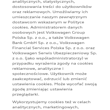
analitycznych, statystycznych,
Prezentowane informacje nie stanowią zapewnienia w rozumieniu
dostosowania treści do użytkowników
art. 556(1)§2 Kodeksu cywilnego. Z uwagi na ograniczenia
oraz reklamowych. Umożliwiamy ich
parametrów ekranu, na którym obraz jest wyświetlany, kolory
przedstawione w niniejszym materiale mogą nieznacznie różnić się
umieszczanie naszym zewnętrznym
od faktycznych kolorów lakieru i materiałów.
dostawcom wskazanym w Polityce
cookies. Administratorem danych
Podane kwoty są rekomendowane i obejmują podatek VAT (23%),
osobowych jest Volkswagen Group
chyba że inaczej zaznaczono. Sugerowane ceny specjalne PLN
Polska Sp. z o.o., a także Volkswagen
brutto uwzględniają wszystkie rekomendowane korzyści dla
Bank GmbH Sp. z o.o., Volkswagen
poszczególnych modeli dostępne u Partnerów Audi. Sugerowane
ceny specjalne są dostępne zarówno dla klientów prywatnych, jak i
Financial Services Polska Sp. z o.o. oraz
przedsiębiorców. Oferta specjalna obowiązuje do odwołania,
Volkswagen Serwis Ubezpieczeniowy Sp.
szczegóły u Partnerów Audi.
z o.o. (jako współadministratorzy) w
przypadku wyrażenia zgody na cookies
Audi zastrzega sobie możliwość wprowadzenia zmian w
reklamowe, analityczne i
prezentowanych wersjach. Przedstawione detale wyposażenia
mogą różnić się od specyfikacji przewidzianej na rynek polski.
społecznościowe. Użytkownik może
Zamieszczone zdjęcia mogą przedstawiać wyposażenie opcjonalne,
zaakceptować, odrzucić lub zmienić
dostępne za dopłatą. Wiążące ustalenie ceny, wyposażenia i
ustawienia cookies. Może wycofać swoją
specyfikacji pojazdu następują w umowie sprzedaży, a określenie
zgodę zmieniając ustawienia
parametrów technicznych zawiera świadectwo homologacji typu
przeglądarki.
pojazdu. Zastrzegamy sobie prawo do zmian i pomyłek. Wszelkie
informacje prezentowane na stronie są aktualne na dzień ich
Wykorzystujemy cookies też w celach
zamieszczania. W celu uzyskania najnowszych informacji prosimy
analitycznych, marketingowych,
kontaktować się z Partnerem Marki Audi.