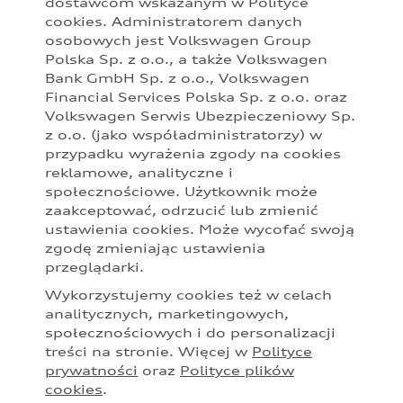
dostawcom wskazanym w Polityce
cookies. Administratorem danych
Podane kwoty są rekomendowane i obejmują podatek VAT (23%),
osobowych jest Volkswagen Group
chyba że inaczej zaznaczono. Sugerowane ceny specjalne PLN
Polska Sp. z o.o., a także Volkswagen
brutto uwzględniają wszystkie rekomendowane korzyści dla
Bank GmbH Sp. z o.o., Volkswagen
poszczególnych modeli dostępne u Partnerów Audi. Sugerowane
ceny specjalne są dostępne zarówno dla klientów prywatnych, jak i
Financial Services Polska Sp. z o.o. oraz
przedsiębiorców. Oferta specjalna obowiązuje do odwołania,
Volkswagen Serwis Ubezpieczeniowy Sp.
szczegóły u Partnerów Audi.
z o.o. (jako współadministratorzy) w
przypadku wyrażenia zgody na cookies
Audi zastrzega sobie możliwość wprowadzenia zmian w
reklamowe, analityczne i
prezentowanych wersjach. Przedstawione detale wyposażenia
mogą różnić się od specyfikacji przewidzianej na rynek polski.
społecznościowe. Użytkownik może
Zamieszczone zdjęcia mogą przedstawiać wyposażenie opcjonalne,
zaakceptować, odrzucić lub zmienić
dostępne za dopłatą. Wiążące ustalenie ceny, wyposażenia i
ustawienia cookies. Może wycofać swoją
specyfikacji pojazdu następują w umowie sprzedaży, a określenie
zgodę zmieniając ustawienia
parametrów technicznych zawiera świadectwo homologacji typu
przeglądarki.
pojazdu. Zastrzegamy sobie prawo do zmian i pomyłek. Wszelkie
informacje prezentowane na stronie są aktualne na dzień ich
Wykorzystujemy cookies też w celach
zamieszczania. W celu uzyskania najnowszych informacji prosimy
analitycznych, marketingowych,
kontaktować się z Partnerem Marki Audi.
społecznościowych i do personalizacji
Wszystkie produkowane obecnie samochody marki Audi są
treści na stronie. Więcej w
Polityce
wykonywane z materiałów spełniających pod względem możliwości
prywatności
oraz
Polityce plików
odzysku i recyklingu wymagania określone w normie ISO 22628 i są
cookies
.
zgodne z europejskimi świadectwami homologacji wydanymi wg